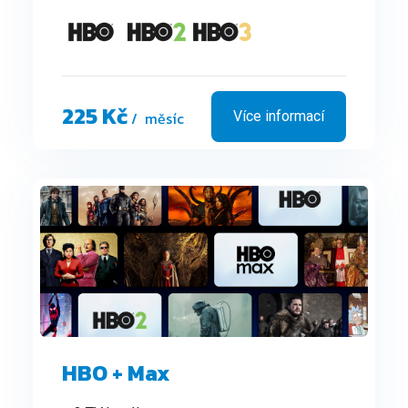
225 Kč
/ měsíc
Více informací
HBO + Max