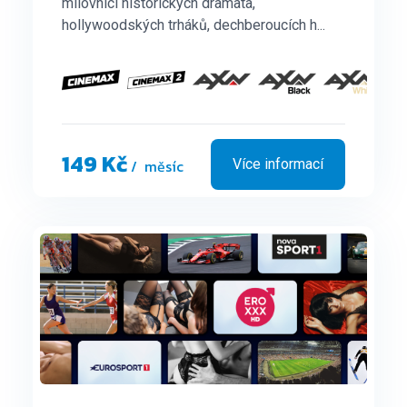
milovníci historických dramata,
hollywoodských trháků, dechberoucích h...
149 Kč
/ měsíc
Více informací