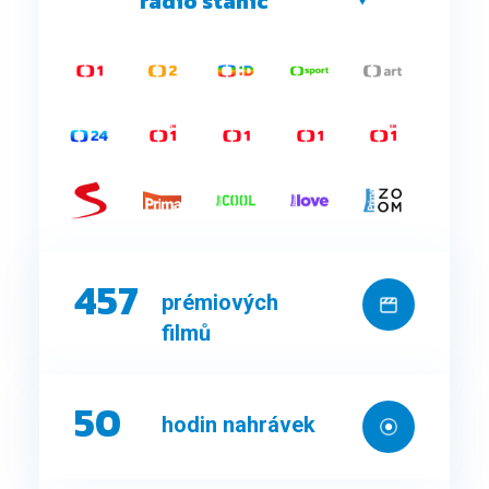
rádio stanic
457
prémiových
filmů
50
hodin nahrávek