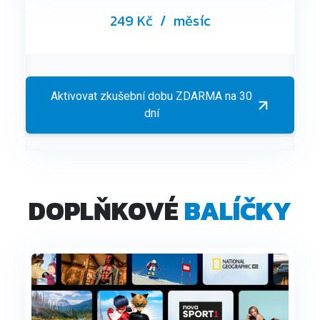
249 Kč
/ měsíc
Aktivovat zkušební dobu ZDARMA na 30
dní
DOPLŇKOVÉ
BALÍČKY