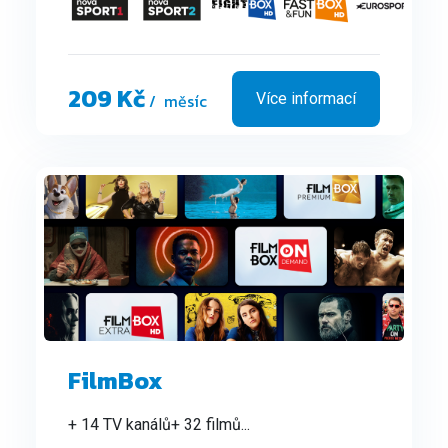
209 Kč
/ měsíc
Více informací
FilmBox
+ 14 TV kanálů
+ 32 filmů
...