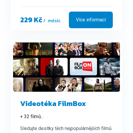
229 Kč
/ měsíc
Více informací
Videotéka FilmBox
+ 32 filmů
...
Sledujte desítky těch nejpopulárnějších filmů