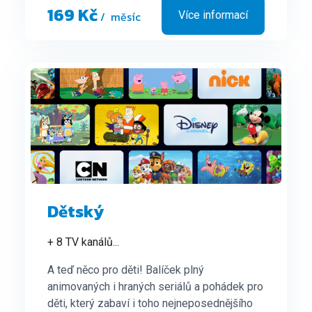
169 Kč
/ měsíc
Více informací
a
další...
Dětský
+ 8 TV kanálů
...
A teď něco pro děti! Balíček plný
animovaných i hraných seriálů a pohádek pro
děti, který zabaví i toho nejneposednějšího